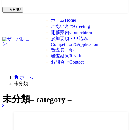
MENU
ホーム
Home
ごあいさつ
Greeting
開催案内
Competition
参加要項・申込み
Competition&Application
審査員
Judge
審査結果
Result
お問合せ
Contact
ホーム
未分類
未分類
– category –