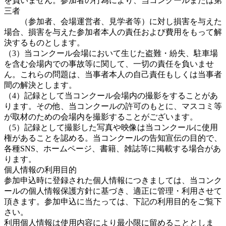
を負いません。参加者の行為により、当コンクールまたは第
三者
（参加者、会場運営者、見学者等）に対し損害を与えた
場合、損害を与えた参加者本人の責任および費用をもって解
決するものとします。
（3）当コンクール会場において生じた盗難・紛失、駐車場
を含む会場内での事故等に関して、一切の責任を負いませ
ん。これらの問題は、当事者本人の自己責任もしくは当事者
間の解決とします。
（4）記録として当コンクール会場内の撮影をすることがあ
ります。その他、当コンクールの許可のもとに、マスコミ等
が取材のための会場内を撮影することがございます。
（5）記録として撮影した写真や映像は当コンクールに使用
権があることを認める。当コンクールの告知宣伝の目的で、
各種SNS、ホームページ、書籍、雑誌等に掲載する場合があ
ります。
個人情報の利用目的
参加申込時に登録された個人情報につきましては、当コンク
ールの個人情報保護方針に基づき、適正に管理・利用させて
頂きます。参加申込に当たっては、下記の利用目的をご覧下
さい。
利用個人情報は使用内容により最小限に留めることとしま