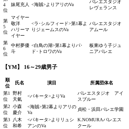
バレエスタジオ
妹尾充人
<海賊>よりアリのVa
4
レヴェランス
位
マイヤー
第
敬洋
<ラ･シルフィード>第1幕よ
バレエスタジオ
5
ハリーマ
りジェームスのVa
アムール
位
イヤー
第
中村夢優
<白鳥の湖>第1幕よりパ･
板東ゆう子ジュ
6
斗
ド･トロワのVa
ニアバレエ
位
【YM】 16～29歳男子
順
氏名
演目
所属団体名
位
第1
野村
バレエスタジオ アイ
<パキータ>よりVa
位
天氣
スブルー
第2
小森
<海賊>第2幕よりアリの
貞松・浜田バレエ学園
位
慶介
Va
第3
八木
<パキータ>よりリュシ
K.NOMURAバレエス
位
和希
アンのVa
クール