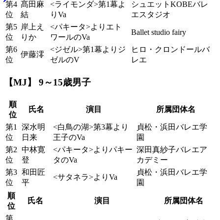
第4
髙田麻
<ライモンダ>第1幕よ
シュエットKOBEバレ
位
結
りVa
エスタジオ
第5
岸上え
<パキータ>よりエト
Ballet studio fairy
位
りか
ワールのVa
第6
<ジゼル>第1幕よりジ
ヒロ・クロンドールバ
伊藤澪
位
ゼルのV
レエ
【MJ】 9～15歳男子
順
氏名
演目
所属団体名
位
第1
深水明
<白鳥の湖>第3幕より
貞松・浜田バレエ学
位
日来
王子のVa
園
第2
中林寛
<パキータ>よりパキー
深田真紗子バレエア
位
登
タのVa
カデミー
第3
和田匠
貞松・浜田バレエ学
<サタネラ>よりVa
位
平
園
順
氏名
演目
所属団体名
位
第