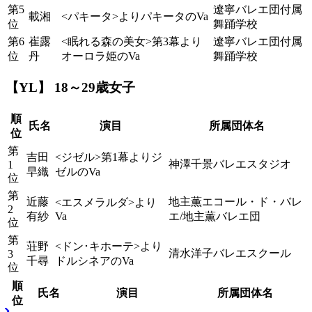
第5
遼寧バレエ団付属
載湘
<パキータ>よりパキータのVa
位
舞踊学校
第6
崔露
<眠れる森の美女>第3幕より
遼寧バレエ団付属
位
丹
オーロラ姫のVa
舞踊学校
【YL】 18～29歳女子
順
氏名
演目
所属団体名
位
第
吉田
<ジゼル>第1幕よりジ
神澤千景バレエスタジオ
1
早織
ゼルのVa
位
第
近藤
地主薫エコール・ド・バレ
<エスメラルダ>より
2
有紗
Va
エ/地主薫バレエ団
位
第
荘野
<ドン･キホーテ>より
清水洋子バレエスクール
3
千尋
ドルシネアのVa
位
順
氏名
演目
所属団体名
位