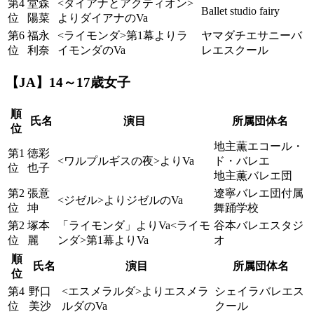
第4
堂森
<ダイアナとアクティオン>
Ballet studio fairy
位
陽菜
よりダイアナのVa
第6
福永
<ライモンダ>第1幕よりラ
ヤマダチエサニーバ
位
利奈
イモンダのVa
レエスクール
【JA】14～17歳女子
順
氏名
演目
所属団体名
位
地主薫エコール・
第1
徳彩
<ワルプルギスの夜>よりVa
ド・バレエ
位
也子
地主薫バレエ団
第2
張意
遼寧バレエ団付属
<ジゼル>よりジゼルのVa
位
坤
舞踊学校
第2
塚本
「ライモンダ」よりVa<ライモ
谷本バレエスタジ
位
麗
ンダ>第1幕よりVa
オ
順
氏名
演目
所属団体名
位
第4
野口
<エスメラルダ>よりエスメラ
シェイラバレエス
位
美沙
ルダのVa
クール