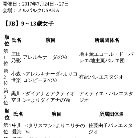
開催日：2017年7月24日～27日
会場：メルパルクOSAKA
【JB】9～13歳女子
順
氏名
演目
所属団体名
位
第
庄田
地主薫エコール・ド・バ
アレルキナーダのVa
1
乃彩
レエ/地主薫バレエ団
位
第
小森
<アレルキナーダ>よりコ
有紀バレエスタジオ
2
世楽
ロンビーヌのVa
位
第
黒川
<ダイアナとアクティオ
アミティエ・バレエスタ
3
空良
ン>よりダイアナのVa
ジオ
位
順
氏名
演目
所属団体名
位
第4
中川
佐藤由子バレエスタ
<タリスマン>よりニリチの
位
愛海
Va
ジオ