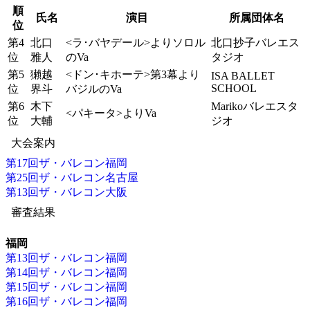
順
氏名
演目
所属団体名
位
第4
北口
<ラ･バヤデール>よりソロル
北口抄子バレエス
位
雅人
のVa
タジオ
第5
獺越
<ドン･キホーテ>第3幕より
ISA BALLET
SCHOOL
位
界斗
バジルのVa
第6
木下
Marikoバレエスタ
<パキータ>よりVa
位
大輔
ジオ
大会案内
第17回ザ・バレコン福岡
第25回ザ・バレコン名古屋
第13回ザ・バレコン大阪
審査結果
福岡
第13回ザ・バレコン福岡
第14回ザ・バレコン福岡
第15回ザ・バレコン福岡
第16回ザ・バレコン福岡